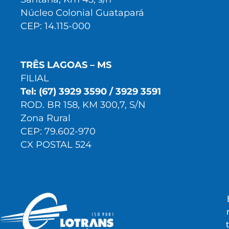
Núcleo Colonial Guatapará
CEP: 14.115-000
TRÊS LAGOAS – MS
FILIAL
Tel: (67) 3929 3590 / 3929 3591
ROD. BR 158, KM 300,7, S/N
Zona Rural
CEP: 79.602-970
CX POSTAL 524
t